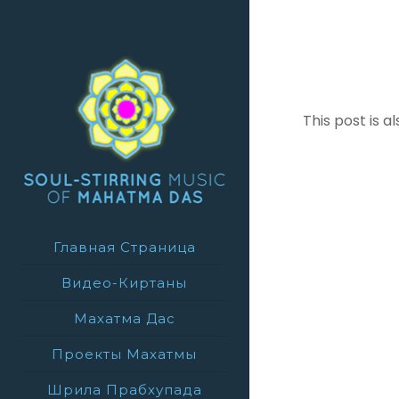
This post is al
Главная Страница
Видео-Киртаны
Махатма Дас
Проекты Махатмы
Шрила Прабхупада